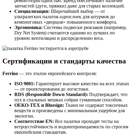
ремонтопригодностью. Бренд обеспечивает наличие
запчастей (дуги, пряжки) даже для старых коллекций.
Специализация:
Широчайший выбор — от
ультралегких палаток-однослоек для штурмов до
кемпинговых «дворцов» повышенного комфорта.
Эргономика:
Системы подвески рюкзаков (например,
Dry Net System) считаются одними из лучших по
уровню вентиляции и распределению веса.
Сертификации и стандарты качества
Ferrino
— это эталон европейского контроля:
ISO 9001:
Гарантирует высокое качество на всех этапах
— от проектирования до логистики.
RDS (Responsible Down Standard):
Подтверждает, что
пух в спальных мешках собран гуманным способом.
OEKO-TEX и Bluesign:
Ткани не содержат токсичных
веществ и произведены с минимальным ущербом для
экологии.
Соответствие EN:
Все палатки проходят тесты на
ветроустойчивость и водонепроницаемость по строгим
европейским стандартам.