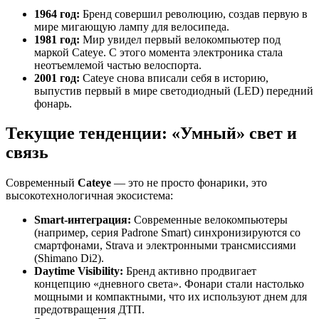
1964 год:
Бренд совершил революцию, создав первую в
мире мигающую лампу для велосипеда.
1981 год:
Мир увидел первый велокомпьютер под
маркой Cateye. С этого момента электроника стала
неотъемлемой частью велоспорта.
2001 год:
Cateye снова вписали себя в историю,
выпустив первый в мире светодиодный (LED) передний
фонарь.
Текущие тенденции: «Умный» свет и
связь
Современный
Cateye
— это не просто фонарики, это
высокотехнологичная экосистема:
Smart-интеграция:
Современные велокомпьютеры
(например, серия Padrone Smart) синхронизируются со
смартфонами, Strava и электронными трансмиссиями
(Shimano Di2).
Daytime Visibility:
Бренд активно продвигает
концепцию «дневного света». Фонари стали настолько
мощными и компактными, что их используют днем для
предотвращения ДТП.